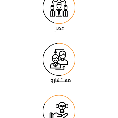
مهن
مستشارون