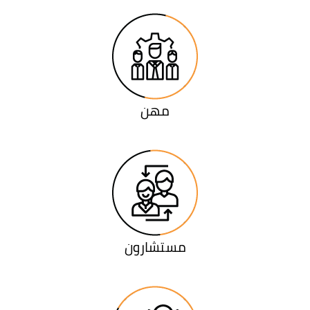
مهن
مستشارون