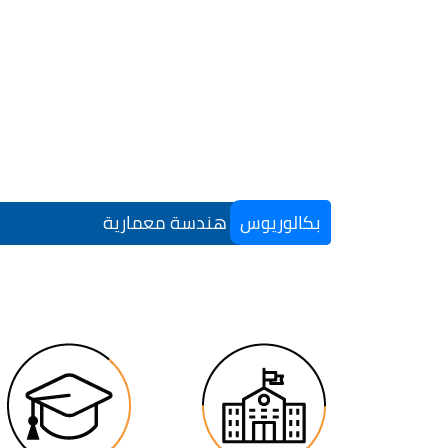
بكالوريوس
هندسة معمارية