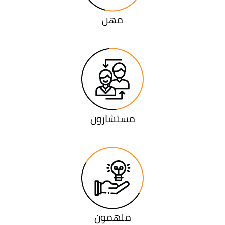
مهن
مستشارون
ملهمون