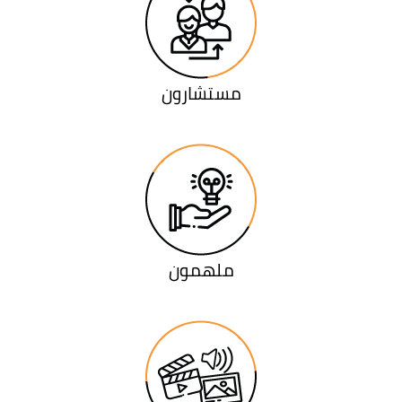
مستشارون
ملهمون